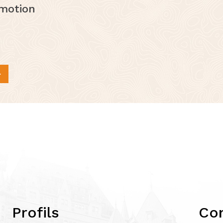
omotion
Profils
Co