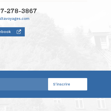
77-278-3867
altavoyages.com
ebook