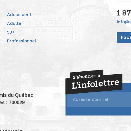
1 8
Adolescent
info@
Adulte
50+
Fac
Professionnel
S'abonner à
L'infolettre
rmis du Québec
s : 700029
s réservés