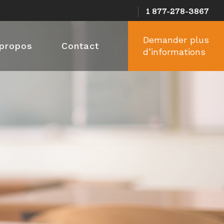
1 877-278-3867
Demander plus
 propos
Contact
d’informations
 Z