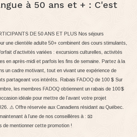
ngue à 50 ans et + : C'est
ICIPANTS DE 50 ANS ET PLUS Nos séjours
ur une clientèle adulte 50+ combinent des cours stimulants,
fait d’activités variées : excursions culturelles, activités
tes en après-midi et parfois les fins de semaine. Partez à la
ns un cadre motivant, tout en vivant une expérience de
ants partageant vos intérêts. Rabais FADOQ de 100 $ Sur
embre, les membres FADOQ obtiennent un rabais de 100 $
l’occasion idéale pour mettre de l’avant votre projet
026. ⚠️ Offre réservée aux Canadiens résidant au Québec.
intenant à l’une de nos conseillères à : 📧
s de mentionner cette promotion !